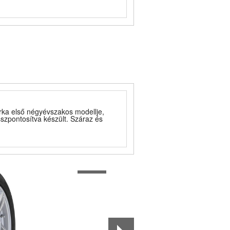
rka első négyévszakos modellje,
szpontosítva készült. Száraz és