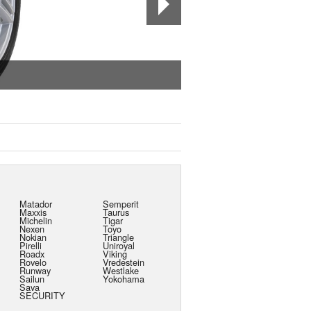
Triangle TA01
A Triangle SeasonX TA01 a
Matador
Semperit
Maxxis
Taurus
Michelin
Tigar
Nexen
Toyo
Nokian
Triangle
Pirelli
Uniroyal
Roadx
Viking
Rovelo
Vredestein
Runway
Westlake
Sailun
Yokohama
Sava
SECURITY