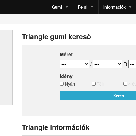
Gumi
Felni
Információk
Triangle gumi kereső
Méret
/
R
Idény
Nyári
Téli
4 é
Triangle információk