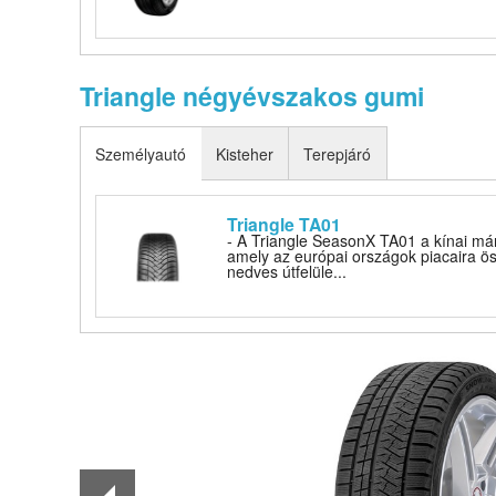
Triangle négyévszakos gumi
Személyautó
Kisteher
Terepjáró
Triangle TA01
- A Triangle SeasonX TA01 a kínai má
amely az európai országok piacaira ös
nedves útfelüle...
1
of
4