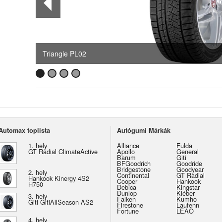
Triangle PL02
Automax toplista
Autógumi Márkák
1. hely
Alliance
Fulda
GT Radial ClimateActive
Apollo
General
Barum
Giti
BFGoodrich
Goodride
Bridgestone
Goodyear
2. hely
Continental
GT Radial
Hankook Kinergy 4S2
Cooper
Hankook
H750
Debica
Kingstar
Dunlop
Kléber
3. hely
Falken
Kumho
Giti GitiAllSeason AS2
Firestone
Laufenn
Fortune
LEAO
4. hely