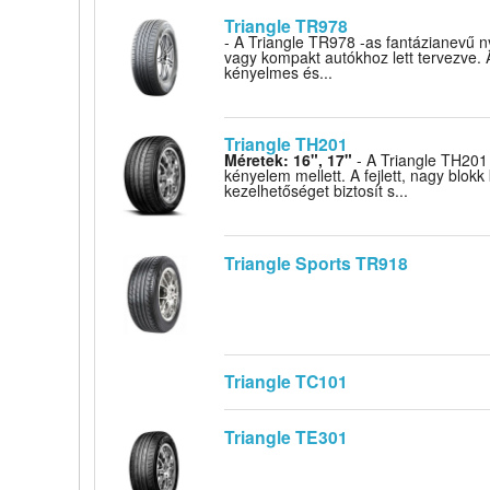
Triangle TR978
- A Triangle TR978 -as fantázianevű n
vagy kompakt autókhoz lett tervezve.
kényelmes és...
Triangle TH201
Méretek: 16", 17"
- A Triangle TH201 
kényelem mellett. A fejlett, nagy blokk k
kezelhetőséget biztosít s...
Triangle Sports TR918
Triangle TC101
Triangle TE301