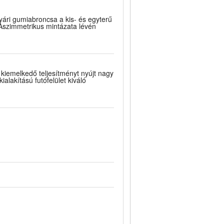
yári gumiabroncsa a kis- és egyterű
 Aszimmetrikus mintázata lévén
kiemelkedő teljesítményt nyújt nagy
ialakítású futófelület kiváló