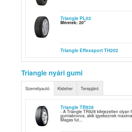
Triangle PL02
Méretek: 20"
Triangle Effexsport TH202
Triangle nyári gumi
Személyautó
Kisteher
Terepjáró
Triangle TR928
- A Triangle TR928 kifejezetten olyan 
gumiabroncs, akik igyekeznek maximali
Magas fut...