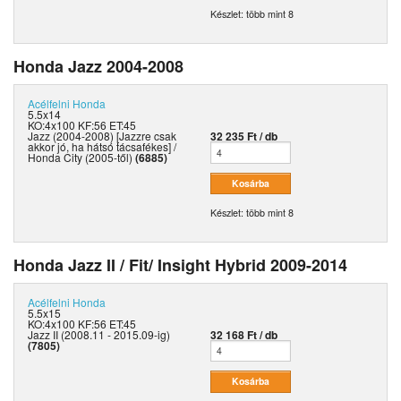
Készlet: több mint 8
Honda Jazz 2004-2008
Acélfelni
Honda
5.5x14
KO:4x100 KF:56 ET:45
Jazz (2004-2008) [Jazzre csak
32 235 Ft / db
akkor jó, ha hátsó tácsafékes] /
Honda City (2005-től)
(6885)
Készlet: több mint 8
Honda Jazz II / Fit/ Insight Hybrid 2009-2014
Acélfelni
Honda
5.5x15
KO:4x100 KF:56 ET:45
Jazz II (2008.11 - 2015.09-ig)
32 168 Ft / db
(7805)