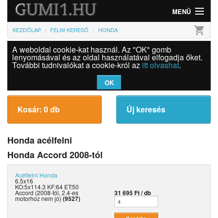
MENÜ
shopping_cart
KEZDŐLAP
FELNI KERESŐ
HONDA
Gumi
A weboldal cookie-kat használ. Az "OK" gomb
Felni
lenyomásával és az oldal használatával elfogadja őket.
További tudnivalókat a cookie-król az
itt olvashat
.
Információk
OK
Szolgáltatások
Kosár: 0 db
Új keresés
Bejelentkezés
Honda acélfelni
Honda Accord 2008-tól
Acélfelni
Honda
6.5x16
KO:5x114.3 KF:64 ET:50
Accord (2008-tól, 2.4-es
31 695 Ft / db
motorhoz nem jó)
(9527)