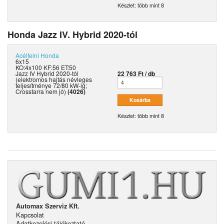
Készlet: több mint 8
Honda Jazz IV. Hybrid 2020-tól
Acélfelni
Honda
6x15
KO:4x100 KF:56 ET:50
Jazz IV Hybrid 2020-tól
22 763 Ft / db
(elektromos hajtás névleges
teljesítménye 72/80 kW-ig;
Crosstarra nem jó)
(4026)
Készlet: több mint 8
Automax Szerviz Kft.
Kapcsolat
Adatkezelési tájékoztató