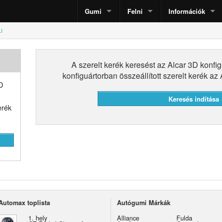
Gumi
Felni
Információk
I
A szerelt kerék keresést az Alcar 3D konfig
konfiguártorban összeállított szerelt kerék a
D
erék
Automax toplista
Autógumi Márkák
1. hely
Alliance
Fulda