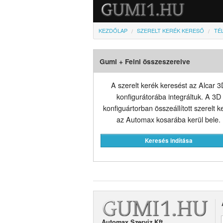
KEZDŐLAP
SZERELT KERÉK KERESŐ
TÉL
Gumi + Felni összeszerelve
A szerelt kerék keresést az Alcar 3
konfigurátorába integráltuk. A 3D
konfiguártorban összeállított szerelt k
az Automax kosarába kerül bele.
Automax Szerviz Kft.