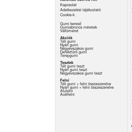
Kapcsolat
Adatkezelési tájékoztató
Cookie-k
Gumi kereső
Gumiabroncs méretek
Váltóméret
Akciók
Téli gumi
Nyári gumi
Négyévszakos gumi
Defekttűrő gumi
Terepgumi
Tesztek
Téli gumi teszt
Nyári gumi teszt
Négyévszakos gumi teszt
Felni
Téli gumi + felni összeszerelve
Nyári gumi + felni összeszerelve
Alufelni
Acélfelni