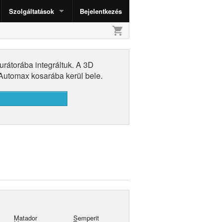
Szolgáltatások
Bejelentkezés
shopping_cart
urátorába integráltuk. A 3D
z Automax kosarába kerül bele.
Matador
Semperit