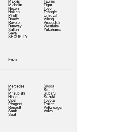
Maxxis
Taurus
Michelin
Tigar
Nexen
Toyo
Nokian
Triangle
Pirelli
Uniroyal
Roadx
Viking
Rovelo
Vredestein
Runway
Westlake
Sailun
Yokohama
Sava
SECURITY
Enzo
Mercedes
Skoda
Mini
Smart
Mitsubishi
Subaru
Nissan
Suzuki
Opel
Toyota
Peugeot
Trailer
Renault
Volkswagen
Saab
Volvo
Seat