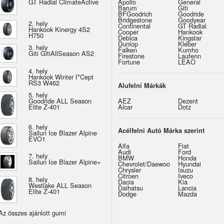
GT Radial ClimateActive
Apollo
General
Barum
Giti
BFGoodrich
Goodride
Bridgestone
Goodyear
2. hely
Continental
GT Radial
Hankook Kinergy 4S2
Cooper
Hankook
H750
Debica
Kingstar
Dunlop
Kléber
3. hely
Falken
Kumho
Giti GitiAllSeason AS2
Firestone
Laufenn
Fortune
LEAO
4. hely
Hankook Winter I*Cept
RS3 W462
Alufelni Márkák
5. hely
Goodride ALL Season
AEZ
Dezent
Elite Z-401
Alcar
Dotz
6. hely
Acélfelni Autó Márka szerint
Sailun Ice Blazer Alpine
EVO1
Alfa
Fiat
Audi
Ford
7. hely
BMW
Honda
Sailun Ice Blazer Alpine+
Chevrolet/Daewoo
Hyundai
Chrysler
Isuzu
Citroen
Iveco
8. hely
Dacia
Kia
Westlake ALL Season
Daihatsu
Lancia
Elite Z-401
Dodge
Mazda
Az összes ajánlott gumi