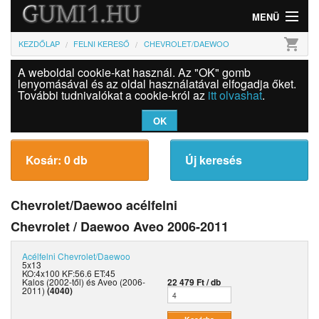
MENÜ
shopping_cart
KEZDŐLAP
FELNI KERESŐ
CHEVROLET/DAEWOO
Gumi
A weboldal cookie-kat használ. Az "OK" gomb
Felni
lenyomásával és az oldal használatával elfogadja őket.
További tudnivalókat a cookie-król az
itt olvashat
.
Információk
OK
Szolgáltatások
Kosár: 0 db
Új keresés
Bejelentkezés
Chevrolet/Daewoo acélfelni
Chevrolet / Daewoo Aveo 2006-2011
Acélfelni
Chevrolet/Daewoo
5x13
KO:4x100 KF:56.6 ET:45
Kalos (2002-től) és Aveo (2006-
22 479 Ft / db
2011)
(4040)