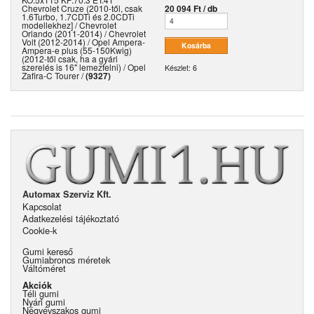
Chevrolet Cruze (2010-től, csak
20 094 Ft / db
1.6Turbo, 1.7CDTi és 2.0CDTi
modellekhez] / Chevrolet
Orlando (2011-2014) / Chevrolet
Volt (2012-2014) / Opel Ampera-
Ampera-e plus (55-150Kwig)
(2012-től csak, ha a gyári
szerelés is 16" lemezfelni) / Opel
Készlet: 6
Zafira-C Tourer /
(9327)
Automax Szerviz Kft.
Kapcsolat
Adatkezelési tájékoztató
Cookie-k
Gumi kereső
Gumiabroncs méretek
Váltóméret
Akciók
Téli gumi
Nyári gumi
Négyévszakos gumi