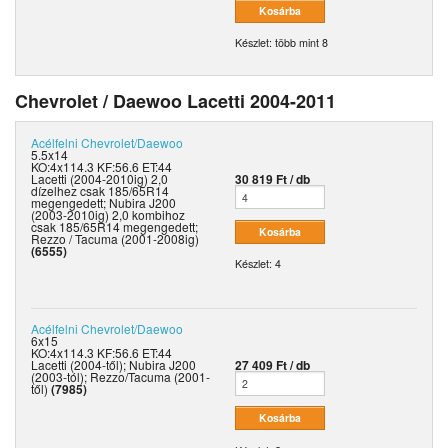
Készlet: több mint 8
Chevrolet / Daewoo Lacetti 2004-2011
Acélfelni
Chevrolet/Daewoo
5.5x14
KO:4x114.3 KF:56.6 ET:44
Lacetti (2004-2010ig) 2,0
30 819 Ft / db
dízelhez csak 185/65R14
megengedett; Nubira J200
(2003-2010ig) 2,0 kombihoz
csak 185/65R14 megengedett;
Rezzo / Tacuma (2001-2008ig)
(6555)
Készlet: 4
Acélfelni
Chevrolet/Daewoo
6x15
KO:4x114.3 KF:56.6 ET:44
Lacetti (2004-től); Nubira J200
27 409 Ft / db
(2003-tól); Rezzo/Tacuma (2001-
től)
(7985)