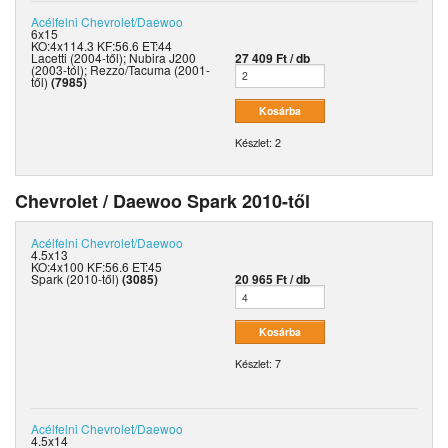
Acélfelni
Chevrolet/Daewoo
6x15
KO:4x114.3 KF:56.6 ET:44
Lacetti (2004-től); Nubira J200
27 409 Ft / db
(2003-tól); Rezzo/Tacuma (2001-
től)
(7985)
Készlet: 2
Chevrolet / Daewoo Spark 2010-től
Acélfelni
Chevrolet/Daewoo
4.5x13
KO:4x100 KF:56.6 ET:45
Spark (2010-től)
(3085)
20 965 Ft / db
Készlet: 7
Acélfelni
Chevrolet/Daewoo
4.5x14