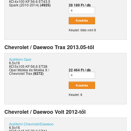
KO:4x100 KF:56.6 ET:43.5
Spark (2010-2014)
(4925)
28 189 Ft / db
Készlet: több mint 8
Chevrolet / Daewoo Trax 2013.05-től
Acélfelni
Opel
6.5x16
KO:5x105 KF:56.6 ET:38
Opel Mokka és Mokka X /
22 464 Ft / db
Chevrolet Trax
(9272)
Készlet: 8
Chevrolet / Daewoo Volt 2012-től
Acélfelni
Chevrolet/Daewoo
6.5x16
KO:5x115 KF:70.3 ET:41