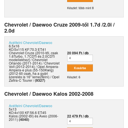
Készlet: több mint 8
Chevrolet / Daewoo Cruze 2009-től 1.7d /2.0i /
2.0d
Acélfelni
Chevrolet/Daewoo
6.5x16
KO:5x115 KF:70.3 ET:41
Chevrolet Cruze (2010-től, csak
20 094 Ft / db
1.6Turbo, 1.7CDTi és 2.0CDTi
modellekhez] / Chevrolet
Orlando (2011-2014) / Chevrolet
Volt (2012-2014) / Opel Ampera-
Ampera-e plus (55-150Kwig)
(2012-től csak, ha a gyári
szerelés is 16" lemezfelni) / Opel
Készlet: 6
Zafira-C Tourer /
(9327)
Chevrolet / Daewoo Kalos 2002-2008
Acélfelni
Chevrolet/Daewoo
5x13
KO:4x100 KF:56.6 ET:45
Kalos (2002-től) és Aveo (2006-
22 479 Ft / db
2011)
(4040)