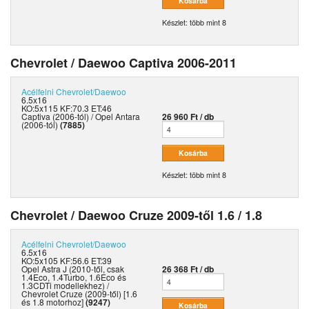
Készlet: több mint 8
Chevrolet / Daewoo Captiva 2006-2011
Acélfelni
Chevrolet/Daewoo
6.5x16
KO:5x115 KF:70.3 ET:46
Captiva (2006-tól) / Opel Antara
26 960 Ft / db
(2006-tól)
(7885)
Készlet: több mint 8
Chevrolet / Daewoo Cruze 2009-től 1.6 / 1.8
Acélfelni
Chevrolet/Daewoo
6.5x16
KO:5x105 KF:56.6 ET:39
Opel Astra J (2010-től, csak
26 368 Ft / db
1.4Eco, 1.4Turbo, 1.6Eco és
1.3CDTi modellekhez) /
Chevrolet Cruze (2009-től) [1.6
és 1.8 motorhoz]
(9247)