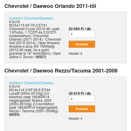
Chevrolet / Daewoo Orlando 2011-től
Acélfelni
Chevrolet/Daewoo
6.5x16
KO:5x115 KF:70.3 ET:41
Chevrolet Cruze (2010-től, csak
20 094 Ft / db
1.6Turbo, 1.7CDTi és 2.0CDTi
modellekhez] / Chevrolet
Orlando (2011-2014) / Chevrolet
Volt (2012-2014) / Opel Ampera-
Ampera-e plus (55-150Kwig)
(2012-től csak, ha a gyári
szerelés is 16" lemezfelni) / Opel
Készlet: 6
Zafira-C Tourer /
(9327)
Chevrolet / Daewoo Rezzo/Tacuma 2001-2008
Acélfelni
Chevrolet/Daewoo
5.5x14
KO:4x114.3 KF:56.6 ET:44
Lacetti (2004-2010ig) 2,0
30 819 Ft / db
dízelhez csak 185/65R14
megengedett; Nubira J200
(2003-2010ig) 2,0 kombihoz
csak 185/65R14 megengedett;
Rezzo / Tacuma (2001-2008ig)
(6555)
Készlet: 4