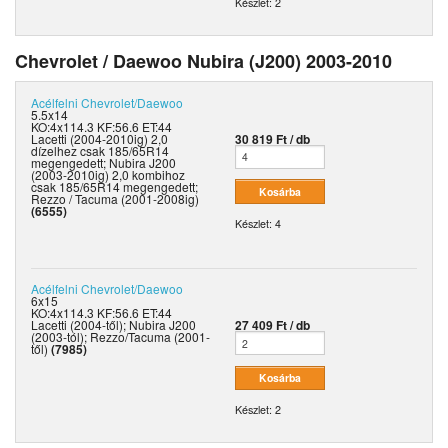
Készlet: 2
Chevrolet / Daewoo Nubira (J200) 2003-2010
Acélfelni
Chevrolet/Daewoo
5.5x14
KO:4x114.3 KF:56.6 ET:44
Lacetti (2004-2010ig) 2,0
30 819 Ft / db
dízelhez csak 185/65R14
megengedett; Nubira J200
(2003-2010ig) 2,0 kombihoz
csak 185/65R14 megengedett;
Rezzo / Tacuma (2001-2008ig)
(6555)
Készlet: 4
Acélfelni
Chevrolet/Daewoo
6x15
KO:4x114.3 KF:56.6 ET:44
Lacetti (2004-től); Nubira J200
27 409 Ft / db
(2003-tól); Rezzo/Tacuma (2001-
től)
(7985)
Készlet: 2