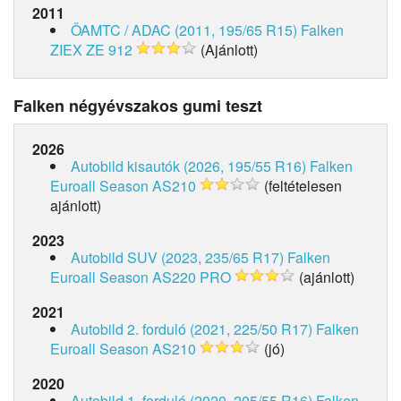
2011
ÖAMTC / ADAC (2011, 195/65 R15)
Falken
ZIEX ZE 912
(Ajánlott)
Falken négyévszakos gumi teszt
2026
Autobild kisautók (2026, 195/55 R16)
Falken
Euroall Season AS210
(feltételesen
ajánlott)
2023
Autobild SUV (2023, 235/65 R17)
Falken
Euroall Season AS220 PRO
(ajánlott)
2021
Autobild 2. forduló (2021, 225/50 R17)
Falken
Euroall Season AS210
(jó)
2020
Autobild 1. forduló (2020, 205/55 R16)
Falken