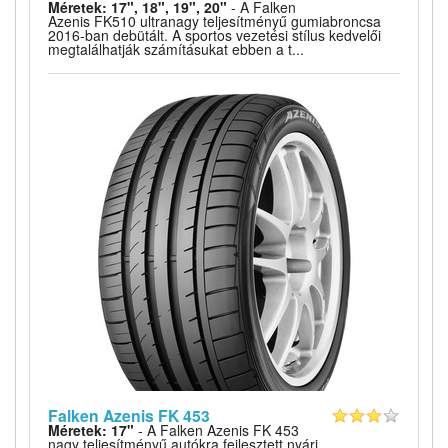
Méretek: 17", 18", 19", 20"
- A Falken
Azenis FK510 ultranagy teljesítményű gumiabroncsa
2016-ban debütált. A sportos vezetési stílus kedvelői
megtalálhatják számításukat ebben a t...
Falken Azenis FK 453
Méretek: 17"
- A Falken Azenis FK 453
nagy teljesítményű autókra fejlesztett nyári