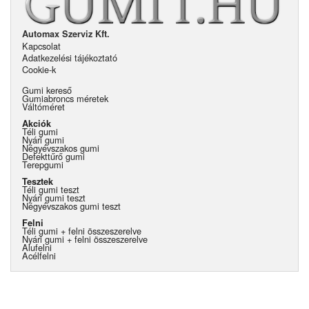
Automax Szerviz Kft.
Kapcsolat
Adatkezelési tájékoztató
Cookie-k
Gumi kereső
Gumiabroncs méretek
Váltóméret
Akciók
Téli gumi
Nyári gumi
Négyévszakos gumi
Defekttűrő gumi
Terepgumi
Tesztek
Téli gumi teszt
Nyári gumi teszt
Négyévszakos gumi teszt
Felni
Téli gumi + felni összeszerelve
Nyári gumi + felni összeszerelve
Alufelni
Acélfelni