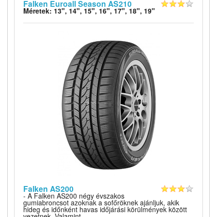
Falken Euroall Season AS210
Méretek: 13", 14", 15", 16", 17", 18", 19"
Falken AS200
- A Falken AS200 négy évszakos
gumiabroncsot azoknak a sofőröknek ajánljuk, akik
hideg és időnként havas időjárási körülmények között
vezetnek. Valamint...