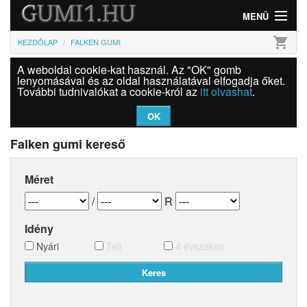
MENÜ
shopping_cart
KEZDŐLAP
FALKEN GUMI
Gumi
A weboldal cookie-kat használ. Az "OK" gomb
Felni
lenyomásával és az oldal használatával elfogadja őket.
További tudnivalókat a cookie-król az
itt olvashat
.
Információk
OK
Szolgáltatások
Falken gumi kereső
Bejelentkezés
Méret
/
R
Idény
Nyári
Téli
4 évszakos