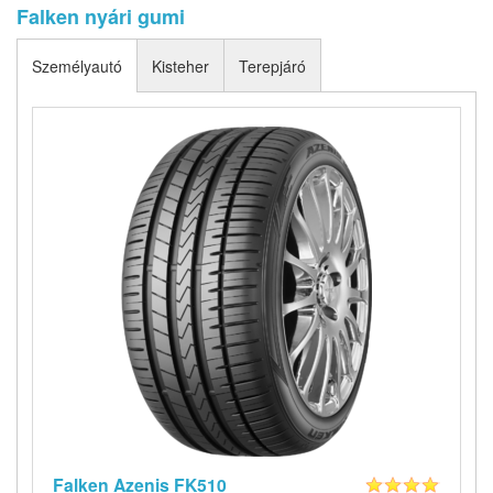
Falken nyári gumi
Személyautó
Kisteher
Terepjáró
Falken Azenis FK510