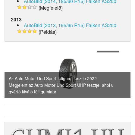
AutoBild (2014, 185/60 R15)
Falken AS200
(Megfelelő)
2013
AutoBild (2013, 195/65 R15)
Falken AS200
(Példás)
1
of
4
Az Auto Motor Und Sport téligumi tesztje 2022
Megjelent az Auto Motor Und Sport UHP tesztje, ahol 8
gyártó kiváló téli gumiabr