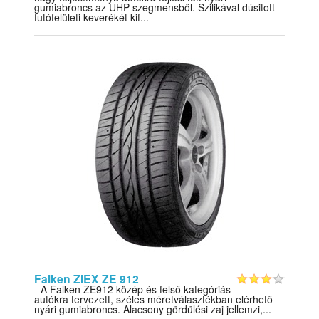
gumiabroncs az UHP szegmensből. Szilikával dúsitott
futófelületi keverékét kif...
Falken ZIEX ZE 912
- A Falken ZE912 közép és felső kategóriás
autókra tervezett, széles méretválasztékban elérhető
nyári gumiabroncs. Alacsony gördülési zaj jellemzi,...