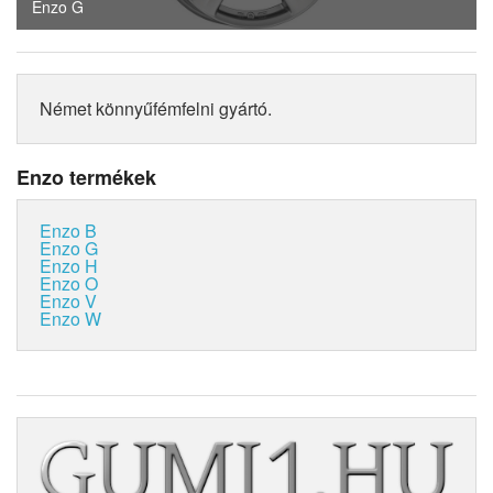
Enzo G
Német könnyűfémfelni gyártó.
Enzo termékek
Enzo B
Enzo G
Enzo H
Enzo O
Enzo V
Enzo W