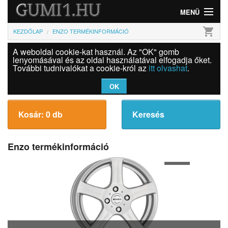
MENÜ
shopping_cart
KEZDŐLAP
ENZO TERMÉKINFORMÁCIÓ
Gumi
A weboldal cookie-kat használ. Az "OK" gomb
Felni
lenyomásával és az oldal használatával elfogadja őket.
További tudnivalókat a cookie-król az
itt olvashat
.
Információk
OK
Szolgáltatások
Kosár: 0 db
Keresés
Bejelentkezés
Enzo termékinformáció
1
of
2