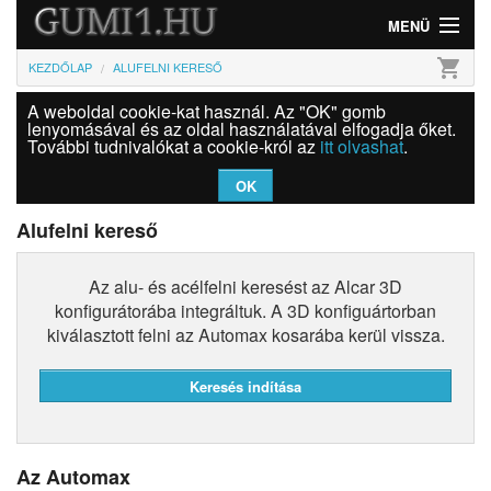
MENÜ
shopping_cart
KEZDŐLAP
ALUFELNI KERESŐ
Gumi
A weboldal cookie-kat használ. Az "OK" gomb
Felni
lenyomásával és az oldal használatával elfogadja őket.
További tudnivalókat a cookie-król az
itt olvashat
.
Információk
OK
Szolgáltatások
Alufelni kereső
Bejelentkezés
Az alu- és acélfelni keresést az Alcar 3D
konfigurátorába integráltuk. A 3D konfiguártorban
kiválasztott felni az Automax kosarába kerül vissza.
Az Automax