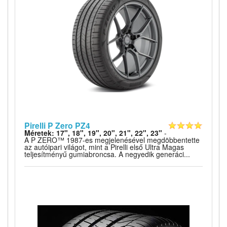
Pirelli P Zero PZ4
Méretek: 17", 18", 19", 20", 21", 22", 23"
-
A P ZERO™ 1987-es megjelenésével megdöbbentette
az autóipari világot, mint a Pirelli első Ultra Magas
teljesítményű gumiabroncsa. A negyedik generáci...