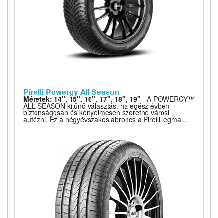
Pirelli Powergy All Season
Méretek: 14", 15", 16", 17", 18", 19"
- A POWERGY™
ALL SEASON kitűnő választás, ha egész évben
biztonságosan és kényelmesen szeretne városi
autózni. Ez a négyévszakos abroncs a Pirelli legma...