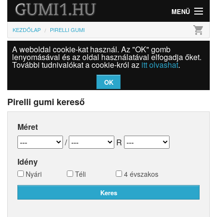
MENÜ
shopping_cart
KEZDŐLAP
PIRELLI GUMI
Gumi
A weboldal cookie-kat használ. Az "OK" gomb
Felni
lenyomásával és az oldal használatával elfogadja őket.
További tudnivalókat a cookie-król az
itt olvashat
.
Információk
OK
Szolgáltatások
Pirelli gumi kereső
Bejelentkezés
Méret
/
R
Idény
Nyári
Téli
4 évszakos