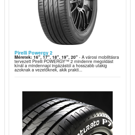
Pirelli Powergy 2
Méretek: 16", 17", 18", 19", 20"
- A városi mobilitásra
tervezett Pirelli POWERGY™ 2 mindenre megoldást
kínál a mindennapi ingázástól a hosszabb utakig
azoknak a vezetőknek, akik prakti...