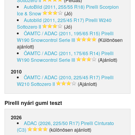
Sottozero II
(Példás)
AutoBild (2011, 255/55 R18)
Pirelli Scorpion
Ice & Snow
(Jó)
Autobild (2011, 225/45 R17)
Pirelli W240
Sottozero II
(Jó)
ÖAMTC / ADAC (2011, 195/65 R15)
Pirelli
W190 Snowcontrol Serie III
(Különösen
ajánlott)
ÖAMTC / ADAC (2011, 175/65 R14)
Pirelli
W190 Snowcontrol Serie III
(Ajánlott)
2010
ÖAMTC / ADAC (2010, 225/45 R17)
Pirelli
W210 Sottozero II
(Ajánlott)
Pirelli nyári gumi teszt
2026
ADAC (2026, 225/50 R17)
Pirelli Cinturato
(C3)
(különösen ajánlott)