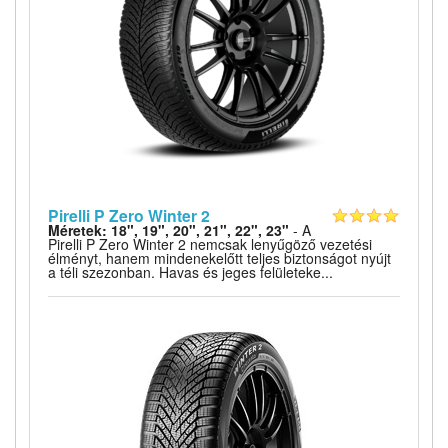
Pirelli P Zero Winter 2
Méretek: 18", 19", 20", 21", 22", 23"
- A
Pirelli P Zero Winter 2 nemcsak lenyűgöző vezetési
élményt, hanem mindenekelőtt teljes biztonságot nyújt
a téli szezonban. Havas és jeges felületeke...