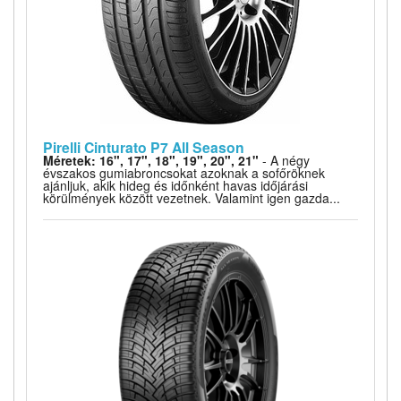
Pirelli Cinturato P7 All Season
Méretek: 16", 17", 18", 19", 20", 21"
- A négy
évszakos gumiabroncsokat azoknak a sofőröknek
ajánljuk, akik hideg és időnként havas időjárási
körülmények között vezetnek. Valamint igen gazda...