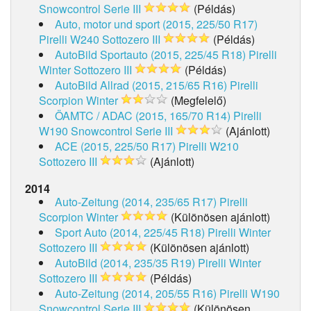
Snowcontrol Serie III
(Példás)
Auto, motor und sport (2015, 225/50 R17)
Pirelli W240 Sottozero III
(Példás)
AutoBild Sportauto (2015, 225/45 R18)
Pirelli
Winter Sottozero III
(Példás)
AutoBild Allrad (2015, 215/65 R16)
Pirelli
Scorpion Winter
(Megfelelő)
ÖAMTC / ADAC (2015, 165/70 R14)
Pirelli
W190 Snowcontrol Serie III
(Ajánlott)
ACE (2015, 225/50 R17)
Pirelli W210
Sottozero III
(Ajánlott)
2014
Auto-Zeitung (2014, 235/65 R17)
Pirelli
Scorpion Winter
(Különösen ajánlott)
Sport Auto (2014, 225/45 R18)
Pirelli Winter
Sottozero III
(Különösen ajánlott)
AutoBild (2014, 235/35 R19)
Pirelli Winter
Sottozero III
(Példás)
Auto-Zeitung (2014, 205/55 R16)
Pirelli W190
Snowcontrol Serie III
(Különösen