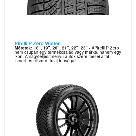
Pirelli P Zero Winter
Méretek: 18", 19", 20", 21", 22", 23"
- APirelli P Zero
nem csupán egy termékcsalád vagy márka, hanem egy
ikon. A nagyteljesítményű autók szerelmesei által
ismert és elismert tulajdonságait...