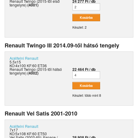
Renault Twingo (2015-től első
24 277 Ft / db
tengelyre)
(4001)
Készlet: 2
Renault Twingo III 2014.09-től hátsó tengely
Acélfelni
Renault
5.5x15
KO:4x100 KF:60 ET:36
Renault Twingo (2015-től hátsó
22 464 Ft / db
tengelyre)
(4002)
Készlet: több mint 8
Renault Vel Satis 2001-2010
Acélfelni
Renault
7x17
KO:5x108 KF:60 ET:50
Vel Satis (2002-től); Espace /
28 908 Ft / db