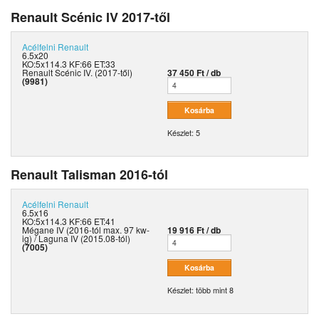
Renault Scénic IV 2017-től
Acélfelni
Renault
6.5x20
KO:5x114.3 KF:66 ET:33
Renault Scénic IV. (2017-től)
37 450 Ft / db
(9981)
Készlet: 5
Renault Talisman 2016-tól
Acélfelni
Renault
6.5x16
KO:5x114.3 KF:66 ET:41
Mégane IV (2016-tól max. 97 kw-
19 916 Ft / db
ig) / Laguna IV (2015.08-tól)
(7005)
Készlet: több mint 8