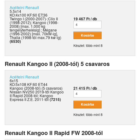
Acélfelni
Renault
5.5x14
KO:4x100 KF:60 ET:36
Twingo I (2000-2007)-;Clio II
19 467 Ft / db
(1998-2012); Kangoo (1998-
2008) [max. 1.000 kg
tengelyterhelésig] ; Mégane
(1996-2002) [max. 70kW-ig],
Thalia (1998-tól max.79 kw-ig)
(6530)
Készlet: több mint 8
Renault Kangoo II (2008-tól) 5 csavaros
Acélfelni
Renault
6x15
KO:5x108 KF:60 ET:44
Kangoo (2008-tól) (5 csavaros)
21 415 Ft / db
Nissan NV250 2019-től Kangoo
II Rapid 2008-tól; Kangoo
Express II Z.E. 2011-től
(7215)
Készlet: több mint 8
Renault Kangoo II Rapid FW 2008-tól