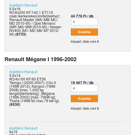
Acélfelni
Renault
5.5x16
KO:6x200 KF:142.1 ET:110
csak ikerkerekes kivitelűekhez:
44 778 Ft / db
Renault Master (MA/ MB/ MC/
MD 2010-től) / Opel Movano
(MR/ MS/ MW 2010-től) / Nissan
NV400 (M1/ M2/ M6/ M7 2012-
től)
(8733)
Készlet: több mint 8
Renault Mégane I 1996-2002
Acélfelni
Renault
5.5x14
KO:4x100 KF:60 ET:36
Twingo I (2000-2007)-;Clio II
19 467 Ft / db
(1998-2012); Kangoo (1998-
2008) [max. 1.000 kg
tengelyterhelésig] ; Mégane
(1996-2002) [max. 70kW-ig],
Thalia (1998-tól max.79 kw-ig)
(6530)
Készlet: több mint 8
Acélfelni
Renault
6x15