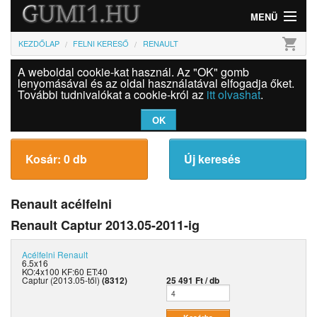
MENÜ
shopping_cart
KEZDŐLAP
FELNI KERESŐ
RENAULT
Gumi
A weboldal cookie-kat használ. Az "OK" gomb
Felni
lenyomásával és az oldal használatával elfogadja őket.
További tudnivalókat a cookie-król az
itt olvashat
.
Információk
OK
Szolgáltatások
Kosár: 0 db
Új keresés
Bejelentkezés
Renault acélfelni
Renault Captur 2013.05-2011-ig
Acélfelni
Renault
6.5x16
KO:4x100 KF:60 ET:40
Captur (2013.05-től)
(8312)
25 491 Ft / db