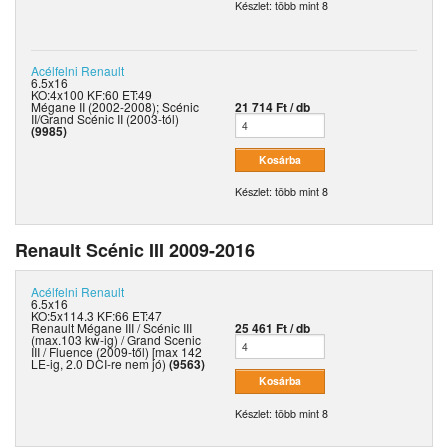
Készlet: több mint 8
Acélfelni
Renault
6.5x16
KO:4x100 KF:60 ET:49
Mégane II (2002-2008); Scénic
21 714 Ft / db
II/Grand Scénic II (2003-tól)
(9985)
Készlet: több mint 8
Renault Scénic III 2009-2016
Acélfelni
Renault
6.5x16
KO:5x114.3 KF:66 ET:47
Renault Mégane III / Scénic III
25 461 Ft / db
(max.103 kw-ig) / Grand Scenic
III / Fluence (2009-től) [max 142
LE-ig, 2.0 DCI-re nem jó)
(9563)
Készlet: több mint 8