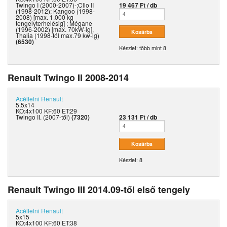
Twingo I (2000-2007)-;Clio II
19 467 Ft / db
(1998-2012); Kangoo (1998-
2008) [max. 1.000 kg
tengelyterhelésig] ; Mégane
(1996-2002) [max. 70kW-ig],
Thalia (1998-tól max.79 kw-ig)
(6530)
Készlet: több mint 8
Renault Twingo II 2008-2014
Acélfelni
Renault
5.5x14
KO:4x100 KF:60 ET:29
Twingo II. (2007-től)
(7320)
23 131 Ft / db
Készlet: 8
Renault Twingo III 2014.09-től első tengely
Acélfelni
Renault
5x15
KO:4x100 KF:60 ET:38