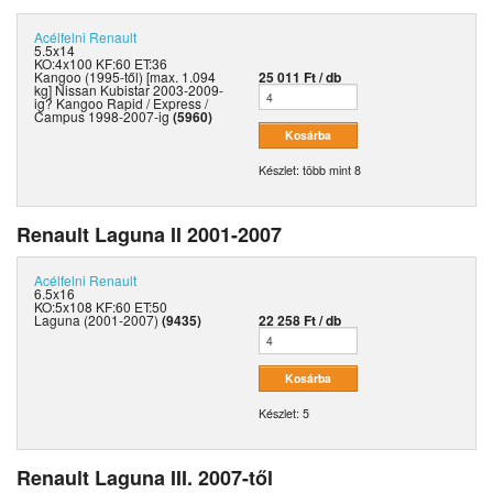
Acélfelni
Renault
5.5x14
KO:4x100 KF:60 ET:36
Kangoo (1995-től) [max. 1.094
25 011 Ft / db
kg] Nissan Kubistar 2003-2009-
ig? Kangoo Rapid / Express /
Campus 1998-2007-ig
(5960)
Készlet: több mint 8
Renault Laguna II 2001-2007
Acélfelni
Renault
6.5x16
KO:5x108 KF:60 ET:50
Laguna (2001-2007)
(9435)
22 258 Ft / db
Készlet: 5
Renault Laguna III. 2007-től