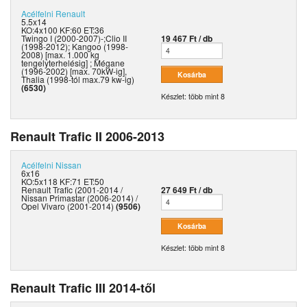
Acélfelni
Renault
5.5x14
KO:4x100 KF:60 ET:36
Twingo I (2000-2007)-;Clio II
19 467 Ft / db
(1998-2012); Kangoo (1998-
2008) [max. 1.000 kg
tengelyterhelésig] ; Mégane
(1996-2002) [max. 70kW-ig],
Thalia (1998-tól max.79 kw-ig)
(6530)
Készlet: több mint 8
Renault Trafic II 2006-2013
Acélfelni
Nissan
6x16
KO:5x118 KF:71 ET:50
Renault Trafic (2001-2014 /
27 649 Ft / db
Nissan Primastar (2006-2014) /
Opel Vivaro (2001-2014)
(9506)
Készlet: több mint 8
Renault Trafic III 2014-től