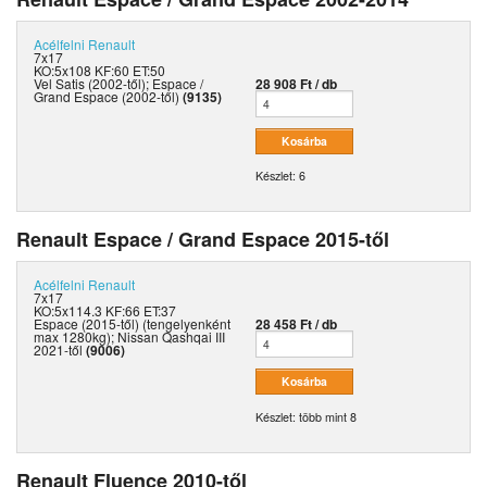
Acélfelni
Renault
7x17
KO:5x108 KF:60 ET:50
Vel Satis (2002-től); Espace /
28 908 Ft / db
Grand Espace (2002-től)
(9135)
Készlet: 6
Renault Espace / Grand Espace 2015-től
Acélfelni
Renault
7x17
KO:5x114.3 KF:66 ET:37
Espace (2015-től) (tengelyenként
28 458 Ft / db
max 1280kg); Nissan Qashqai III
2021-től
(9006)
Készlet: több mint 8
Renault Fluence 2010-től