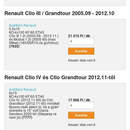
Renault Clio III / Grandtour 2005.09 - 2012.10
Acélfelni
Renault
5.5x15
KO:4x100 KF:60 ET:43
Clio III 1.2i (2005.09 - 2012.11.)
21 415 Ft / db
és Modus 1.2i (2005-től) [max
58kw] (165/65R15-ös gumihoz)
(7935)
Készlet: több mint 8
Renault Clio IV és Clio Grandtour 2012.11-től
Acélfelni
Renault
6x15
KO:4x100 KF:60 ET:40
Clio IV. (2012.11-től) és Clio
17 968 Ft / db
Grandtour (2012.11-től) mindkét
típusra csak akkor jó, ha a gyári
szerelés is 15" volt Dacia
Sandero 2020-tól (Stepway-re
nem jó)
(7777)
Készlet: több mint 8