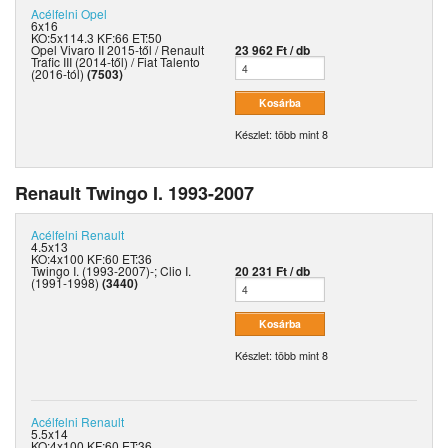
Acélfelni
Opel
6x16
KO:5x114.3 KF:66 ET:50
Opel Vivaro II 2015-től / Renault
23 962 Ft / db
Trafic III (2014-től) / Fiat Talento
(2016-tól)
(7503)
Készlet: több mint 8
Renault Twingo I. 1993-2007
Acélfelni
Renault
4.5x13
KO:4x100 KF:60 ET:36
Twingo I. (1993-2007)-; Clio I.
20 231 Ft / db
(1991-1998)
(3440)
Készlet: több mint 8
Acélfelni
Renault
5.5x14
KO:4x100 KF:60 ET:36