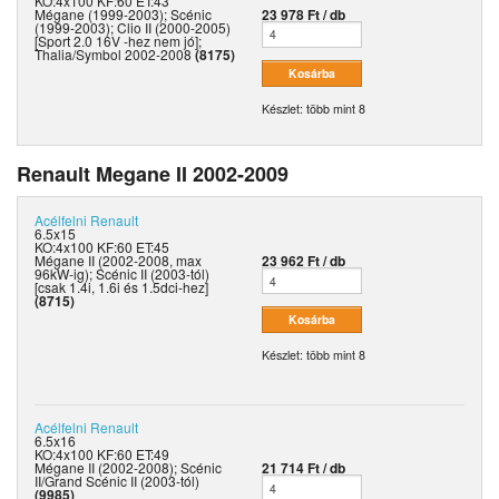
KO:4x100 KF:60 ET:43
Mégane (1999-2003); Scénic
23 978 Ft / db
(1999-2003); Clio II (2000-2005)
[Sport 2.0 16V -hez nem jó];
Thalia/Symbol 2002-2008
(8175)
Készlet: több mint 8
Renault Megane II 2002-2009
Acélfelni
Renault
6.5x15
KO:4x100 KF:60 ET:45
Mégane II (2002-2008, max
23 962 Ft / db
96kW-ig); Scénic II (2003-tól)
[csak 1.4i, 1.6i és 1.5dci-hez]
(8715)
Készlet: több mint 8
Acélfelni
Renault
6.5x16
KO:4x100 KF:60 ET:49
Mégane II (2002-2008); Scénic
21 714 Ft / db
II/Grand Scénic II (2003-tól)
(9985)