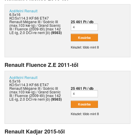
Acélfelni
Renault
6.5x16
KO:5x114.3 KF:66 ET:47
Renault Mégane III / Scénic III
25 461 Ft / db
(max.103 kw-ig) / Grand Scenic
III / Fluence (2009-től) [max 142
LE-ig, 2.0 DCI-re nem jó)
(9563)
Készlet: több mint 8
Renault Fluence Z.E 2011-től
Acélfelni
Renault
6.5x16
KO:5x114.3 KF:66 ET:47
Renault Mégane III / Scénic III
25 461 Ft / db
(max.103 kw-ig) / Grand Scenic
III / Fluence (2009-től) [max 142
LE-ig, 2.0 DCI-re nem jó)
(9563)
Készlet: több mint 8
Renault Kadjar 2015-től