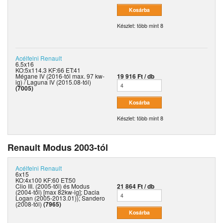
Készlet: több mint 8
Acélfelni
Renault
6.5x16
KO:5x114.3 KF:66 ET:41
Mégane IV (2016-tól max. 97 kw-
19 916 Ft / db
ig) / Laguna IV (2015.08-tól)
(7005)
Készlet: több mint 8
Renault Modus 2003-tól
Acélfelni
Renault
6x15
KO:4x100 KF:60 ET:50
Clio III. (2005-től) és Modus
21 864 Ft / db
(2004-től) [max 82kw-ig]; Dacia
Logan (2005-2013.01)); Sandero
(2008-tól)
(7965)