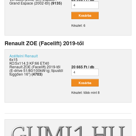
Grand Espace (2002-től)
(9135)
Készlet: 6
Renault ZOE (Facelift) 2019-től
Acélfelni
Renault
6x15
KO:5x114.3 KF:66 ET:40
Renault ZOE (Facelift) 2019-től
20 665 Ft / db
(E-drive 51/80/100kW-ig; típustól
függően 16")
(4703)
Készlet: több mint 8