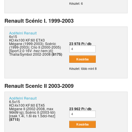
Készlet: 6
Renault Scénic I. 1999-2003
Acélfelni
Renault
6x15
KO:4x100 KF:60 ET:43
Mégane (1999-2003); Scénic
23 978 Ft / db
(1999-2003); Clio II (2000-2005)
[Sport 2.0 16V -hez nem jó];
Thalia/Symbol 2002-2008
(8175)
Készlet: több mint 8
Renault Scenic II 2003-2009
Acélfelni
Renault
6.5x15
KO:4x100 KF:60 ET:45
Mégane II (2002-2008, max
23 962 Ft / db
96kW-ig); Scénic II (2003-tól)
[csak 1.4i, 1.6i és 1.5dci-hez]
(8715)