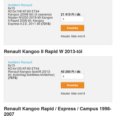
Acélfelni
Renault
6x15
KO:5x108 KF:60 ET:44
Kangoo (2008-tól) (5 csavaros)
21 415 Ft / db
Nissan NV250 2019-től Kangoo
II Rapid 2008-tól; Kangoo
Express II Z.E. 2011-től
(7215)
Készlet: több mint 8
Renault Kangoo II Rapid W 2013-tól
Acélfelni
Renault
6x15
KO:4x100 KF:60 ET:44
Renault Kangoo facelift (2013-
40 260 Ft / db
tól, kizárólag dobfékes kivitelhez)
(7575)
Készlet: több mint 8
Renault Kangoo Rapid / Express / Campus 1998-
2007