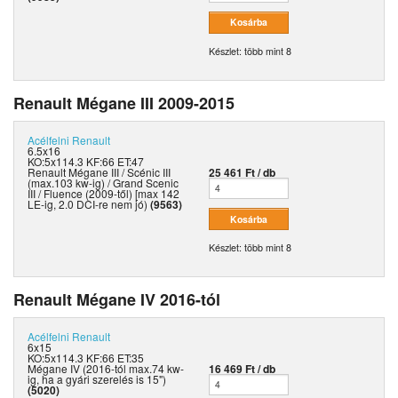
Készlet: több mint 8
Renault Mégane III 2009-2015
Acélfelni
Renault
6.5x16
KO:5x114.3 KF:66 ET:47
Renault Mégane III / Scénic III
25 461 Ft / db
(max.103 kw-ig) / Grand Scenic
III / Fluence (2009-től) [max 142
LE-ig, 2.0 DCI-re nem jó)
(9563)
Készlet: több mint 8
Renault Mégane IV 2016-tól
Acélfelni
Renault
6x15
KO:5x114.3 KF:66 ET:35
Mégane IV (2016-tól max.74 kw-
16 469 Ft / db
ig, ha a gyári szerelés is 15")
(5020)