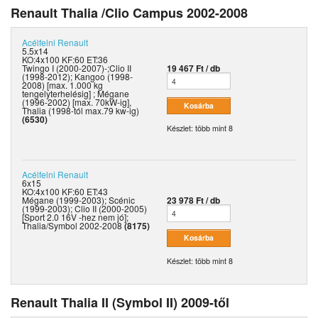
Renault Thalia /Clio Campus 2002-2008
Acélfelni
Renault
5.5x14
KO:4x100 KF:60 ET:36
Twingo I (2000-2007)-;Clio II
19 467 Ft / db
(1998-2012); Kangoo (1998-
2008) [max. 1.000 kg
tengelyterhelésig] ; Mégane
(1996-2002) [max. 70kW-ig],
Thalia (1998-tól max.79 kw-ig)
(6530)
Készlet: több mint 8
Acélfelni
Renault
6x15
KO:4x100 KF:60 ET:43
Mégane (1999-2003); Scénic
23 978 Ft / db
(1999-2003); Clio II (2000-2005)
[Sport 2.0 16V -hez nem jó];
Thalia/Symbol 2002-2008
(8175)
Készlet: több mint 8
Renault Thalia II (Symbol II) 2009-től