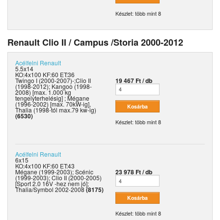
Készlet: több mint 8
Renault Clio II / Campus /Storia 2000-2012
Acélfelni
Renault
5.5x14
KO:4x100 KF:60 ET:36
Twingo I (2000-2007)-;Clio II
19 467 Ft / db
(1998-2012); Kangoo (1998-
2008) [max. 1.000 kg
tengelyterhelésig] ; Mégane
(1996-2002) [max. 70kW-ig],
Thalia (1998-tól max.79 kw-ig)
(6530)
Készlet: több mint 8
Acélfelni
Renault
6x15
KO:4x100 KF:60 ET:43
Mégane (1999-2003); Scénic
23 978 Ft / db
(1999-2003); Clio II (2000-2005)
[Sport 2.0 16V -hez nem jó];
Thalia/Symbol 2002-2008
(8175)
Készlet: több mint 8