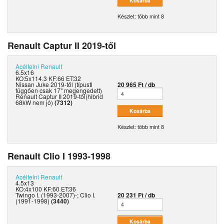
Készlet: több mint 8
Renault Captur II 2019-től
Acélfelni
Renault
6.5x16
KO:5x114.3 KF:66 ET:32
Nissan Juke 2019-től (típustl
20 965 Ft / db
függően csak 17" megengedett)
Renault Captur II 2019-től(hibrid
68kW nem jó)
(7312)
Készlet: több mint 8
Renault Clio I 1993-1998
Acélfelni
Renault
4.5x13
KO:4x100 KF:60 ET:36
Twingo I. (1993-2007)-; Clio I.
20 231 Ft / db
(1991-1998)
(3440)