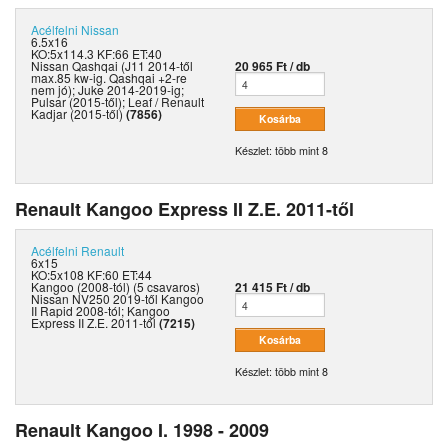
Acélfelni
Nissan
6.5x16
KO:5x114.3 KF:66 ET:40
Nissan Qashqai (J11 2014-től
20 965 Ft / db
max.85 kw-ig. Qashqai +2-re
nem jó); Juke 2014-2019-ig;
Pulsar (2015-től); Leaf / Renault
Kadjar (2015-től)
(7856)
Készlet: több mint 8
Renault Kangoo Express II Z.E. 2011-től
Acélfelni
Renault
6x15
KO:5x108 KF:60 ET:44
Kangoo (2008-tól) (5 csavaros)
21 415 Ft / db
Nissan NV250 2019-től Kangoo
II Rapid 2008-tól; Kangoo
Express II Z.E. 2011-től
(7215)
Készlet: több mint 8
Renault Kangoo I. 1998 - 2009