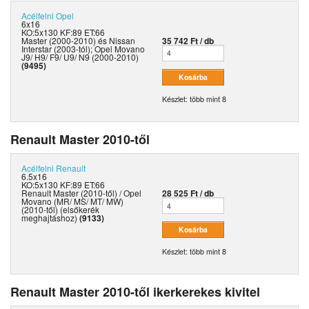
Acélfelni
Opel
6x16
KO:5x130 KF:89 ET:66
Master (2000-2010) és Nissan
35 742 Ft / db
Interstar (2003-tól); Opel Movano
J9/ H9/ F9/ U9/ N9 (2000-2010)
(9495)
Készlet: több mint 8
Renault Master 2010-től
Acélfelni
Renault
6.5x16
KO:5x130 KF:89 ET:66
Renault Master (2010-től) / Opel
28 525 Ft / db
Movano (MR/ MS/ MT/ MW)
(2010-től) (elsőkerék
meghajtáshoz)
(9133)
Készlet: több mint 8
Renault Master 2010-től ikerkerekes kivitel