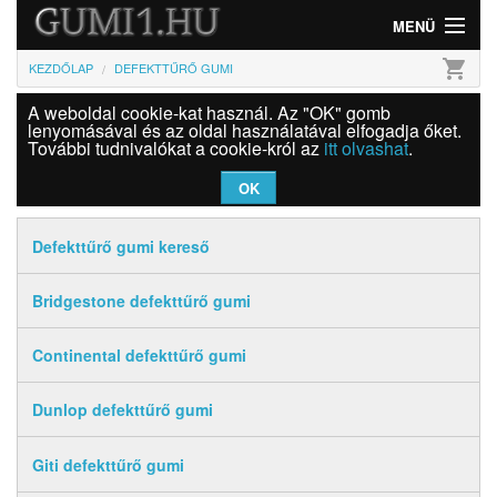
MENÜ
shopping_cart
KEZDŐLAP
DEFEKTTŰRŐ GUMI
Gumi
A weboldal cookie-kat használ. Az "OK" gomb
Felni
lenyomásával és az oldal használatával elfogadja őket.
További tudnivalókat a cookie-król az
itt olvashat
.
Információk
OK
Szolgáltatások
Defekttűrő gumi kereső
Bejelentkezés
Bridgestone defekttűrő gumi
Continental defekttűrő gumi
Dunlop defekttűrő gumi
Giti defekttűrő gumi