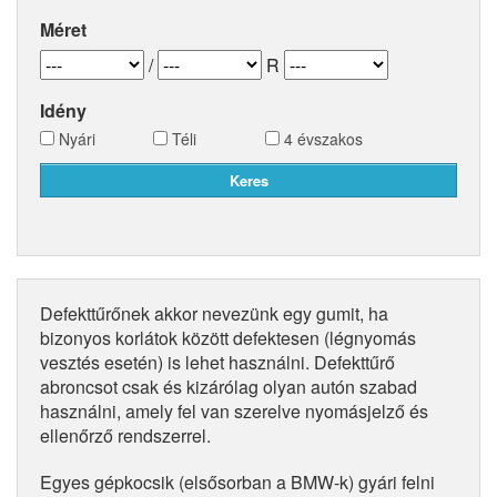
Méret
/
R
Idény
Nyári
Téli
4 évszakos
Defekttűrőnek akkor nevezünk egy gumit, ha
bizonyos korlátok között defektesen (légnyomás
vesztés esetén) is lehet használni. Defekttűrő
abroncsot csak és kizárólag olyan autón szabad
használni, amely fel van szerelve nyomásjelző és
ellenőrző rendszerrel.
Egyes gépkocsik (elsősorban a BMW-k) gyári felni