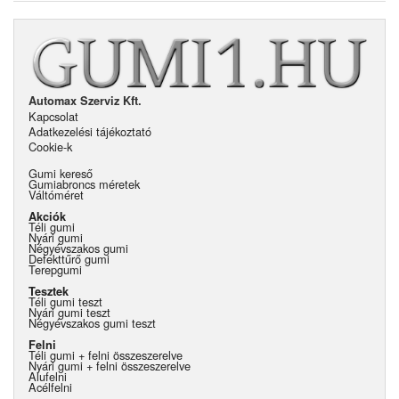
Automax Szerviz Kft.
Kapcsolat
Adatkezelési tájékoztató
Cookie-k
Gumi kereső
Gumiabroncs méretek
Váltóméret
Akciók
Téli gumi
Nyári gumi
Négyévszakos gumi
Defekttűrő gumi
Terepgumi
Tesztek
Téli gumi teszt
Nyári gumi teszt
Négyévszakos gumi teszt
Felni
Téli gumi + felni összeszerelve
Nyári gumi + felni összeszerelve
Alufelni
Acélfelni