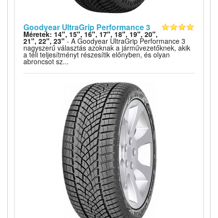
Goodyear UltraGrip Performance 3
Méretek: 14", 15", 16", 17", 18", 19", 20",
21", 22", 23"
- A Goodyear UltraGrip Performance 3
nagyszerű választás azoknak a járművezetőknek, akik
a téli teljesítményt részesítik előnyben, és olyan
abroncsot sz...