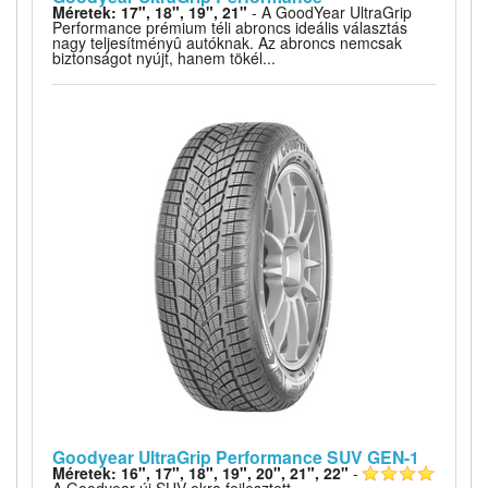
Méretek: 17", 18", 19", 21"
- A GoodYear UltraGrip
Performance prémium téli abroncs ideális választás
nagy teljesítményû autóknak. Az abroncs nemcsak
biztonságot nyújt, hanem tökél...
Goodyear UltraGrip Performance SUV GEN-1
Méretek: 16", 17", 18", 19", 20", 21", 22"
-