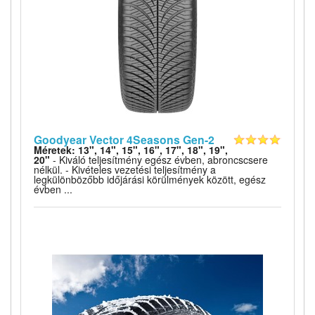
Goodyear Vector 4Seasons Gen-2
Méretek: 13", 14", 15", 16", 17", 18", 19",
20"
- Kiváló teljesítmény egész évben, abroncscsere
nélkül. - Kivételes vezetési teljesítmény a
legkülönbözőbb időjárási körülmények között, egész
évben ...