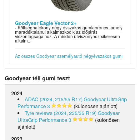
Goodyear Eagle Vector 2+
- Költséghatékony négy évszakos gumiabroncs, amely
maradéktalanul alkalmazkodik az időjárás
viszontagságaihoz. A minden útviszonyhoz sikeresen
alkalm...
Az összes Goodyear személyautó négyévszakos gumi
Goodyear téli gumi teszt
2024
ADAC (2024, 215/55 R17)
Goodyear UltraGrip
Performance 3
(különösen ajánlott)
Tyre reviews (2024, 235/35 R19)
Goodyear
UltraGrip Performance 3
(különösen
ajánlott)
2023