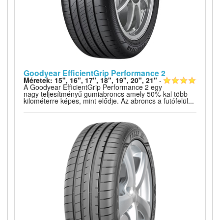
Goodyear EfficientGrip Performance 2
Méretek: 15", 16", 17", 18", 19", 20", 21"
-
A Goodyear EfficientGrip Performance 2 egy
nagy teljesítményű gumiabroncs amely 50%-kal több
kilométerre képes, mint elődje. Az abroncs a futófelül...