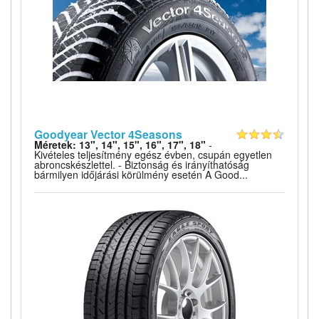
Goodyear Vector 4Seasons
Méretek: 13", 14", 15", 16", 17", 18"
-
Kivételes teljesítmény egész évben, csupán egyetlen
abroncskészlettel. - Biztonság és irányíthatóság
bármilyen időjárási körülmény esetén A Good...