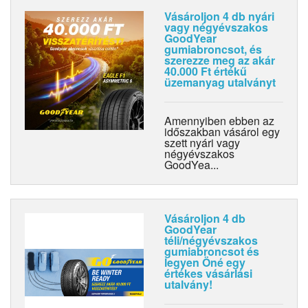
Vásároljon 4 db nyári
vagy négyévszakos
GoodYear
gumiabroncsot, és
szerezze meg az akár
40.000 Ft értékű
üzemanyag utalványt
Amennyiben ebben az
időszakban vásárol egy
szett nyári vagy
négyévszakos
GoodYea...
Vásároljon 4 db
GoodYear
téli/négyévszakos
gumiabroncsot és
legyen Öné egy
értékes vásárlási
utalvány!