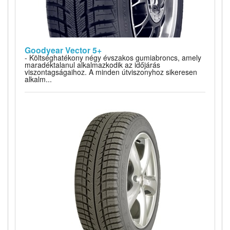
Goodyear Vector 5+
- Költséghatékony négy évszakos gumiabroncs, amely
maradéktalanul alkalmazkodik az időjárás
viszontagságaihoz. A minden útviszonyhoz sikeresen
alkalm...