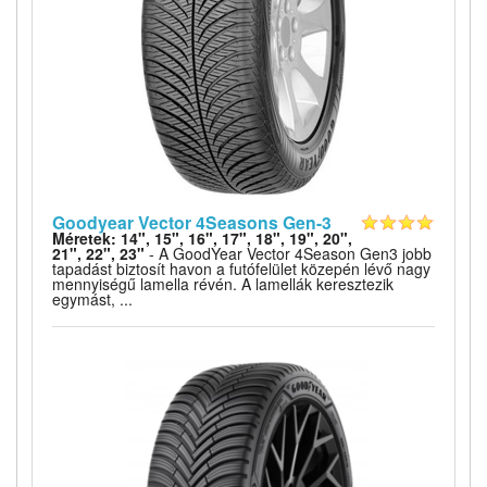
Goodyear Vector 4Seasons Gen-3
Méretek: 14", 15", 16", 17", 18", 19", 20",
21", 22", 23"
- A GoodYear Vector 4Season Gen3 jobb
tapadást biztosít havon a futófelület közepén lévő nagy
mennyiségű lamella révén. A lamellák keresztezik
egymást, ...