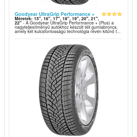
Goodyear UltraGrip Performance +
Méretek: 15", 16", 17", 18", 19", 20", 21",
22"
- A Goodyear UltraGrip Performance + (Plus) a
nagyteljesítményű autókhoz készült téli gumiabroncs,
amely két kulcsfontosságú technológia révén kitűnő t...