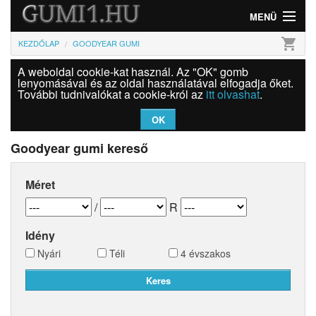
MENÜ
shopping_cart
KEZDŐLAP
GOODYEAR GUMI
Gumi
A weboldal cookie-kat használ. Az "OK" gomb
Felni
lenyomásával és az oldal használatával elfogadja őket.
További tudnivalókat a cookie-król az
itt olvashat
.
Információk
OK
Szolgáltatások
Goodyear gumi kereső
Bejelentkezés
Méret
/
R
Idény
Nyári
Téli
4 évszakos