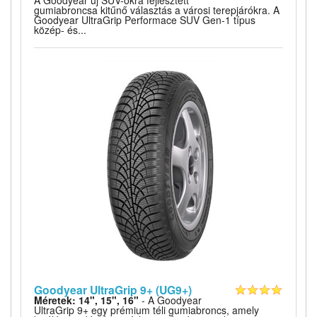
A Goodyear új SUV-okra fejlesztett
gumiabroncsa kitűnő választás a városi terepjárókra. A
Goodyear UltraGrip Performace SUV Gen-1 típus
közép- és...
Goodyear UltraGrip 9+ (UG9+)
Méretek: 14", 15", 16"
- A Goodyear
UltraGrip 9+ egy prémium téli gumiabroncs, amely