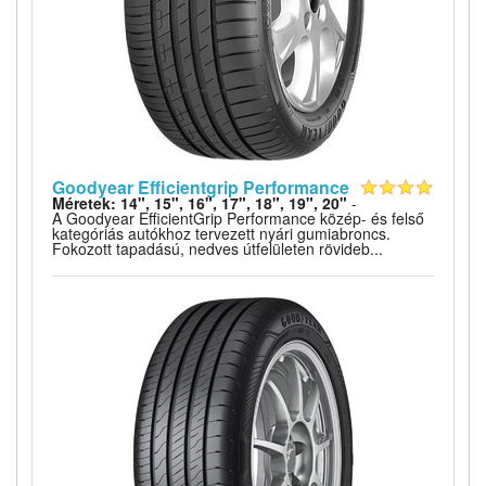
Goodyear Efficientgrip Performance
Méretek: 14", 15", 16", 17", 18", 19", 20"
-
A Goodyear EfficientGrip Performance közép- és felső
kategóriás autókhoz tervezett nyári gumiabroncs.
Fokozott tapadású, nedves útfelületen rövideb...