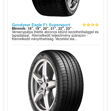
Goodyear Eagle F1 Supersport
Méretek: 18", 19", 20", 21", 22", 23"
-
Versenypálya ihlette abroncs kitűnő kezelhetőséggel és
tapadással. -Kiemelkedő teljesítmény szárazon -
Kiemelkedő irányíthatóság -Vezetési sta...