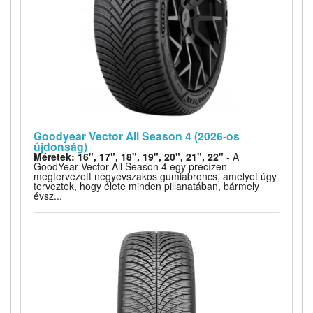
Goodyear Vector All Season 4 (2026-os
újdonság)
Méretek: 16", 17", 18", 19", 20", 21", 22"
- A
GoodYear Vector All Season 4 egy precízen
megtervezett négyévszakos gumiabroncs, amelyet úgy
terveztek, hogy élete minden pillanatában, bármely
évsz...