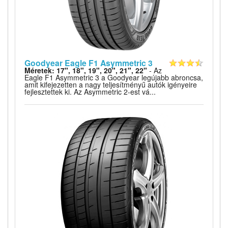
Goodyear Eagle F1 Asymmetric 3
Méretek: 17", 18", 19", 20", 21", 22"
- Az
Eagle F1 Asymmetric 3 a Goodyear legújabb abroncsa,
amit kifejezetten a nagy teljesítményű autók igényeire
fejlesztettek ki. Az Asymmetric 2-est vá...