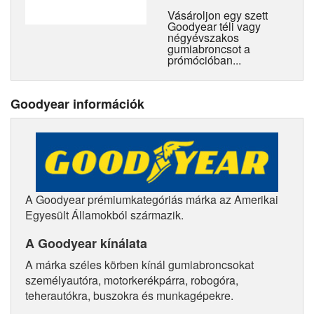
Vásároljon egy szett
Goodyear téli vagy
négyévszakos
gumiabroncsot a
prómócióban...
Goodyear információk
A Goodyear prémiumkategóriás márka az Amerikai
Egyesült Államokból származik.
A Goodyear kínálata
A márka széles körben kínál gumiabroncsokat
személyautóra, motorkerékpárra, robogóra,
teherautókra, buszokra és munkagépekre.