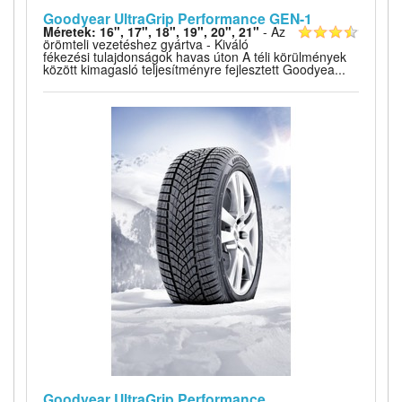
Goodyear UltraGrip Performance GEN-1
Méretek: 16", 17", 18", 19", 20", 21"
- Az
örömteli vezetéshez gyártva - Kiváló
fékezési tulajdonságok havas úton A téli körülmények
között kimagasló teljesítményre fejlesztett Goodyea...
Goodyear UltraGrip Performance