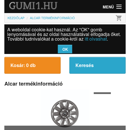
MENÜ
shopping_cart
KEZDŐLAP
ALCAR TERMÉKINFORMÁCIÓ
Gumi
A weboldal cookie-kat használ. Az "OK" gomb
Felni
lenyomásával és az oldal használatával elfogadja őket.
További tudnivalókat a cookie-król az
itt olvashat
.
Információk
OK
Szolgáltatások
Kosár: 0 db
Keresés
Bejelentkezés
Alcar termékinformáció
1
of
4