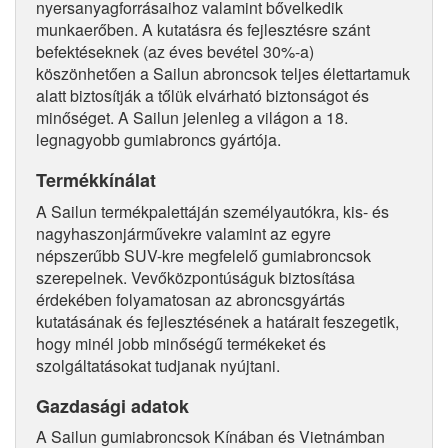
nyersanyagforrásaihoz valamint bővelkedik
munkaerőben. A kutatásra és fejlesztésre szánt
befektéseknek (az éves bevétel 30%-a)
köszönhetően a Sailun abroncsok teljes élettartamuk
alatt biztosítják a tőlük elvárható biztonságot és
minőséget. A Sailun jelenleg a világon a 18.
legnagyobb gumiabroncs gyártója.
Termékkínálat
A Sailun termékpalettáján személyautókra, kis- és
nagyhaszonjárművekre valamint az egyre
népszerűbb SUV-kre megfelelő gumiabroncsok
szerepelnek. Vevőközpontúságuk biztosítása
érdekében folyamatosan az abroncsgyártás
kutatásának és fejlesztésének a határait feszegetik,
hogy minél jobb minőségű termékeket és
szolgáltatásokat tudjanak nyújtani.
Gazdasági adatok
A Sailun gumiabroncsok Kínában és Vietnámban