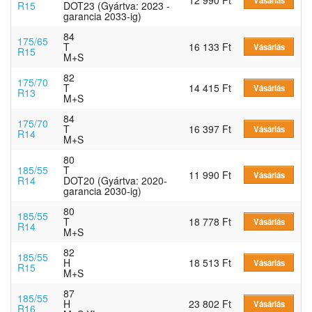
R15
DOT23 (Gyártva: 2023 -
garancia 2033-ig)
84
175/65
T
16 133 Ft
Vásárlás
R15
M+S
82
175/70
T
14 415 Ft
Vásárlás
R13
M+S
84
175/70
T
16 397 Ft
Vásárlás
R14
M+S
80
185/55
T
11 990 Ft
Vásárlás
R14
DOT20 (Gyártva: 2020-
garancia 2030-ig)
80
185/55
T
18 778 Ft
Vásárlás
R14
M+S
82
185/55
H
18 513 Ft
Vásárlás
R15
M+S
87
185/55
H
23 802 Ft
Vásárlás
R16