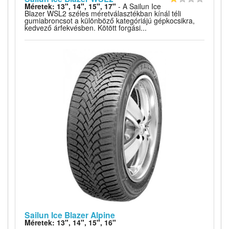
Méretek: 13", 14", 15", 17"
- A Sailun Ice
Blazer WSL2 széles méretválasztékban kínál téli
gumiabroncsot a különböző kategóriájú gépkocsikra,
kedvező árfekvésben. Kötött forgási...
Sailun Ice Blazer Alpine
Méretek: 13", 14", 15", 16"