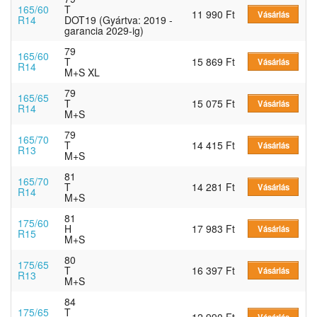
165/60
T
11 990 Ft
Vásárlás
R14
DOT19 (Gyártva: 2019 -
garancia 2029-ig)
79
165/60
T
15 869 Ft
Vásárlás
R14
M+S XL
79
165/65
T
15 075 Ft
Vásárlás
R14
M+S
79
165/70
T
14 415 Ft
Vásárlás
R13
M+S
81
165/70
T
14 281 Ft
Vásárlás
R14
M+S
81
175/60
H
17 983 Ft
Vásárlás
R15
M+S
80
175/65
T
16 397 Ft
Vásárlás
R13
M+S
84
175/65
T
12 990 Ft
Vásárlás