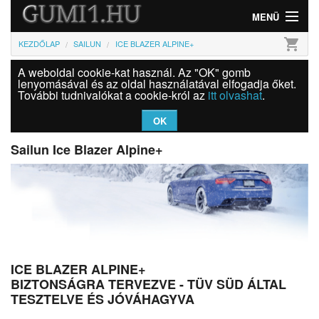
MENÜ
shopping_cart
KEZDŐLAP
SAILUN
ICE BLAZER ALPINE+
Gumi
A weboldal cookie-kat használ. Az "OK" gomb
Felni
lenyomásával és az oldal használatával elfogadja őket.
További tudnivalókat a cookie-król az
itt olvashat
.
Információk
OK
Szolgáltatások
Sailun Ice Blazer Alpine+
Bejelentkezés
ICE BLAZER ALPINE+
BIZTONSÁGRA TERVEZVE - TÜV SÜD ÁLTAL
TESZTELVE ÉS JÓVÁHAGYVA