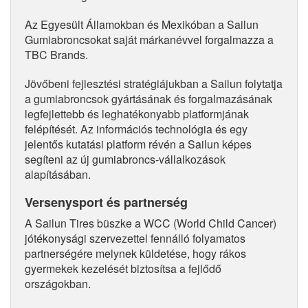
Az Egyesült Államokban és Mexikóban a Sailun
Gumiabroncsokat saját márkanévvel forgalmazza a
TBC Brands.
Jövőbeni fejlesztési stratégiájukban a Sailun folytatja
a gumiabroncsok gyártásának és forgalmazásának
legfejlettebb és leghatékonyabb platformjának
felépítését. Az információs technológia és egy
jelentős kutatási platform révén a Sailun képes
segíteni az új gumiabroncs-vállalkozások
alapításában.
Versenysport és partnerség
A Sailun Tires büszke a WCC (World Child Cancer)
jótékonysági szervezettel fennálló folyamatos
partnerségére melynek küldetése, hogy rákos
gyermekek kezelését biztosítsa a fejlődő
országokban.