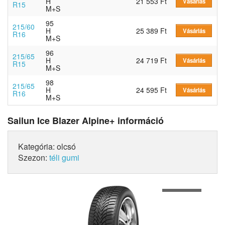
H
21 553 Ft
Vásárlás
R15
M+S
95
215/60
H
25 389 Ft
Vásárlás
R16
M+S
96
215/65
H
24 719 Ft
Vásárlás
R15
M+S
98
215/65
H
24 595 Ft
Vásárlás
R16
M+S
Sailun Ice Blazer Alpine+ információ
Kategória: olcsó
Szezon:
téli gumi
1
of
4