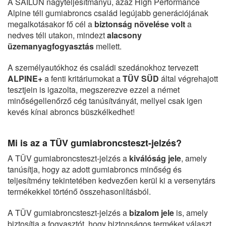
A SAILUN nagyteljesítmányű, azaz High Performance
Alpine téli gumiabroncs család legújabb generációjának
megalkotásakor fő cél a
biztonság növelése volt
a
nedves téli utakon, mindezt
alacsony
üzemanyagfogyasztás
mellett.
A személyautókhoz és családi szedánokhoz tervezett
ALPINE+
a fenti kritáriumokat a
TÜV SÜD
által végrehajott
tesztjein is igazolta, megszerezve ezzel a német
minőségellenőrző cég tanúsítványát, mellyel csak igen
kevés kínai abroncs büszkélkedhet!
Mi is az a TÜV gumiabroncsteszt-jelzés?
A TÜV gumiabroncsteszt-jelzés a
kiválóság jele
, amely
tanúsítja, hogy az adott gumiabroncs minőség és
teljesítmény tekintetében kedvezően kerül ki a versenytárs
termékekkel történő összehasonlításból.
A TÜV gumiabroncsteszt-jelzés a
bizalom jele
is, amely
biztosítja a fogyasztót, hogy biztonságos terméket választ,