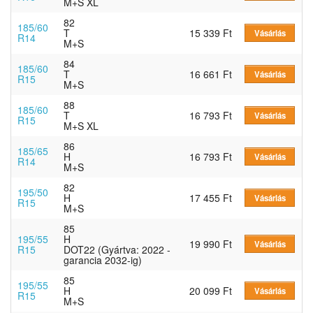
M+S XL
82
185/60
T
15 339 Ft
Vásárlás
R14
M+S
84
185/60
T
16 661 Ft
Vásárlás
R15
M+S
88
185/60
T
16 793 Ft
Vásárlás
R15
M+S XL
86
185/65
H
16 793 Ft
Vásárlás
R14
M+S
82
195/50
H
17 455 Ft
Vásárlás
R15
M+S
85
195/55
H
19 990 Ft
Vásárlás
R15
DOT22 (Gyártva: 2022 -
garancia 2032-ig)
85
195/55
H
20 099 Ft
Vásárlás
R15
M+S