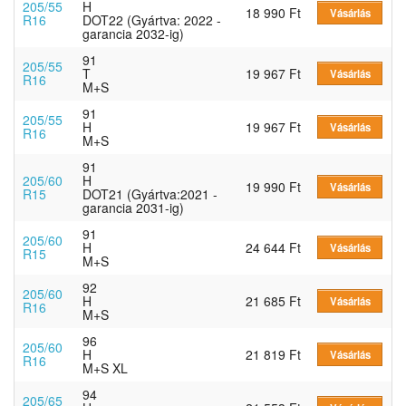
205/55
H
18 990 Ft
Vásárlás
R16
DOT22 (Gyártva: 2022 -
garancia 2032-ig)
91
205/55
T
19 967 Ft
Vásárlás
R16
M+S
91
205/55
H
19 967 Ft
Vásárlás
R16
M+S
91
205/60
H
19 990 Ft
Vásárlás
R15
DOT21 (Gyártva:2021 -
garancia 2031-ig)
91
205/60
H
24 644 Ft
Vásárlás
R15
M+S
92
205/60
H
21 685 Ft
Vásárlás
R16
M+S
96
205/60
H
21 819 Ft
Vásárlás
R16
M+S XL
94
205/65