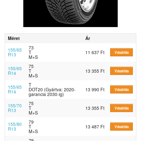
Méret
Ár
73
155/65
T
11 637 Ft
Vásárlás
R13
M+S
75
155/65
T
13 355 Ft
Vásárlás
R14
M+S
T
155/65
DOT20 (Gyártva: 2020-
13 990 Ft
Vásárlás
R14
garancia 2030-ig)
75
155/70
T
13 355 Ft
Vásárlás
R13
M+S
79
155/80
T
13 487 Ft
Vásárlás
R13
M+S
79