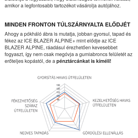
amikor a legfontosabb tartozékot vásárolja autójához.
MINDEN FRONTON TÚLSZÁRNYALTA ELŐDJÉT
Ahogy a pókháló ábra is mutatja, jobban gyorsul, tapad és
fékez az ICE BLAZER ALPINE+ mint elődje az ICE
BLAZER ALPINE, ráadásul érezhetően kevesebbet
fogyaszt, így nem csak megóvja a gumiabroncs felületét az
erőteljes kopástól, de a
pénztárcánkat is kíméli!