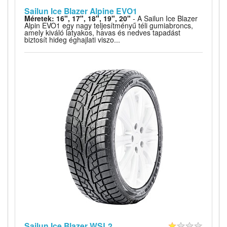
Sailun Ice Blazer Alpine EVO1
Méretek: 16", 17", 18", 19", 20"
- A Sailun Ice Blazer
Alpin EVO1 egy nagy teljesítményű téli gumiabroncs,
amely kiváló latyakos, havas és nedves tapadást
biztosít hideg éghajlati viszo...
Sailun Ice Blazer WSL2