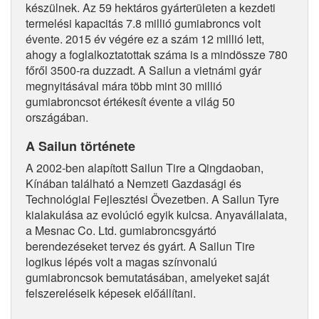
készülnek. Az 59 hektáros gyárterületen a kezdeti
termelési kapacitás 7.8 millió gumiabroncs volt
évente. 2015 év végére ez a szám 12 millió lett,
ahogy a foglalkoztatottak száma is a mindössze 780
főről 3500-ra duzzadt. A Sailun a vietnámi gyár
megnyitásával mára több mint 30 millió
gumiabroncsot értékesít évente a világ 50
országában.
A Sailun története
A 2002-ben alapított Sailun Tire a Qingdaoban,
Kínában található a Nemzeti Gazdasági és
Technológiai Fejlesztési Övezetben. A Sailun Tyre
kialakulása az evolúció egyik kulcsa. Anyavállalata,
a Mesnac Co. Ltd. gumiabroncsgyártó
berendezéseket tervez és gyárt. A Sailun Tire
logikus lépés volt a magas színvonalú
gumiabroncsok bemutatásában, amelyeket saját
felszereléseik képesek előállítani.