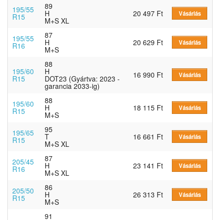
89
195/55
H
20 497 Ft
Vásárlás
R15
M+S XL
87
195/55
H
20 629 Ft
Vásárlás
R16
M+S
88
195/60
H
16 990 Ft
Vásárlás
R15
DOT23 (Gyártva: 2023 -
garancia 2033-ig)
88
195/60
H
18 115 Ft
Vásárlás
R15
M+S
95
195/65
T
16 661 Ft
Vásárlás
R15
M+S XL
87
205/45
H
23 141 Ft
Vásárlás
R16
M+S XL
86
205/50
H
26 313 Ft
Vásárlás
R15
M+S
91