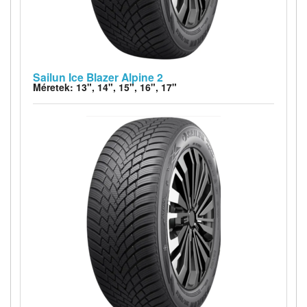
Sailun Ice Blazer Alpine 2
Méretek: 13", 14", 15", 16", 17"