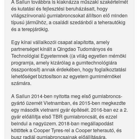
A Sailun továbbra is kiaknázza műszaki szakértelmét
és kutatási és fejlesztési beruházásait, hogy
világszínvonalú gumiabroncsokat állítson elő minden
típusú járműhöz, a családi szedánból a teherautókig
és a terepjárókig.
Egy kínai vállalkozói csapat alapította, amely
partnerséget kínált a Qingdao Tudományos és
Technológiai Egyetemnek ((a világ egyetlen mérnöki
programja, amely kizárólag a gumitechnológiára
összpontosít) annak érdekében, hogy foglalkoztatási
lehetőséget biztosítson az egyetem gumimérnökei
számára.
A Sailun 2014-ben nyitotta meg első gumiabroncs-
gyártó üzemét Vietnamban, és 2015-ben megkezdte
egy második vietnami gyár építését. 2016-ban ez a 2.
gyár előállítja első TBR gumiabroncsát, és ezzel
beindul a nagyüzem. 2018-ban megállapodást
kötöttek a Cooper Tyres-rel a Cooper teherautó, és
busz radiál gumiabroncsainak előállítására.